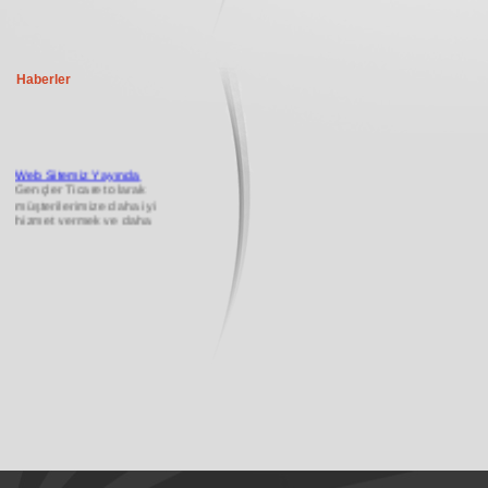
Haberler
Web Sitemiz Yayında
Gençler Ticaret olarak
müşterilerimize daha iyi
hizmet vermek ve daha
kolay iletişim kurabilmek
...
11.03.2013