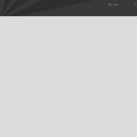
Bu site
Lifos
iKobi
ha