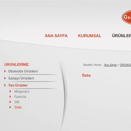
ANA SAYFA
KURUMSAL
ÜRÜNLER
ÜRÜNLERİMİZ
Sitedeki Yeriniz :
Ana Sayfa
»
ÜRÜNLE
Otomotiv Ürünleri
Sata
Sanayi Ürünleri
Yan Ürünler
Meguiars
Farecla
3M
Sata