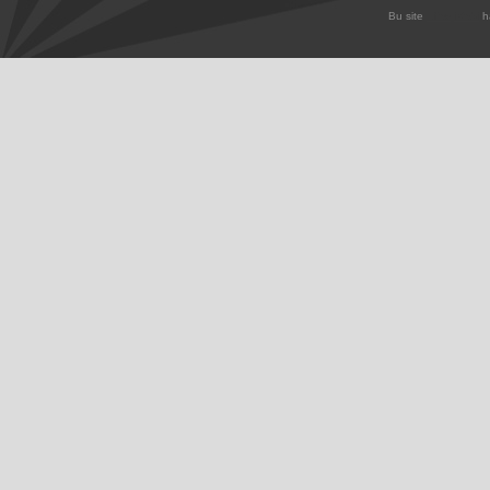
Bu site
Lifos
iKobi
ha