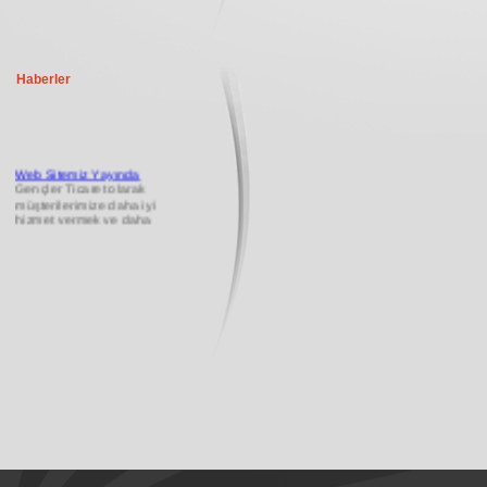
Haberler
Web Sitemiz Yayında
Gençler Ticaret olarak
müşterilerimize daha iyi
hizmet vermek ve daha
kolay iletişim kurabilmek
...
11.03.2013